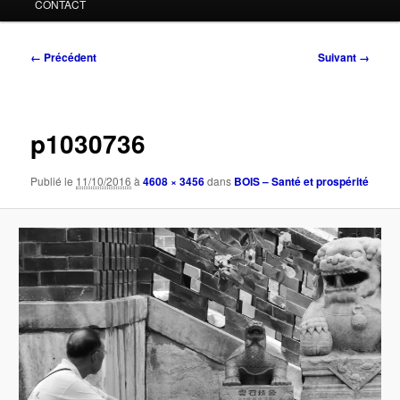
CONTACT
Navigation
← Précédent
Suivant →
des
images
p1030736
Publié le
11/10/2016
à
4608 × 3456
dans
BOIS – Santé et prospérité