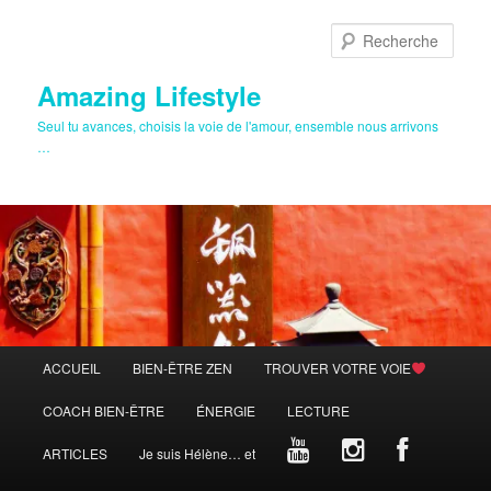
Aller
au
Rech
contenu
principal
Amazing Lifestyle
Seul tu avances, choisis la voie de l'amour, ensemble nous arrivons
…
Menu
ACCUEIL
BIEN-ÊTRE ZEN
TROUVER VOTRE VOIE
principal
COACH BIEN-ÊTRE
ÉNERGIE
LECTURE
ARTICLES
Je suis Hélène… et