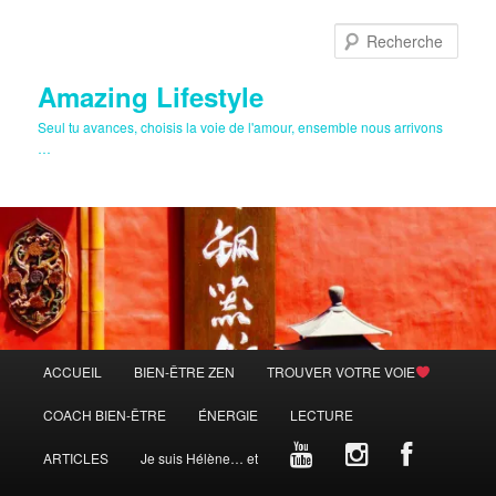
Aller
au
Rech
contenu
principal
Amazing Lifestyle
Seul tu avances, choisis la voie de l'amour, ensemble nous arrivons
…
Menu
ACCUEIL
BIEN-ÊTRE ZEN
TROUVER VOTRE VOIE
principal
COACH BIEN-ÊTRE
ÉNERGIE
LECTURE
ARTICLES
Je suis Hélène… et