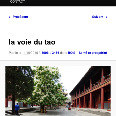
CONTACT
Navigation
← Précédent
Suivant →
des
images
la voie du tao
Publié le
11/10/2016
à
4608 × 3456
dans
BOIS – Santé et prospérité