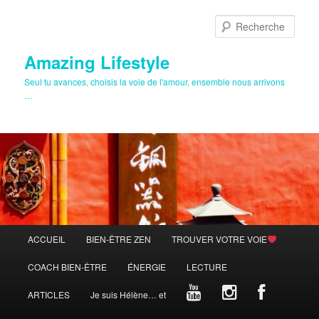
Aller
au
Rech
contenu
principal
Amazing Lifestyle
Seul tu avances, choisis la voie de l'amour, ensemble nous arrivons
…
Menu
ACCUEIL
BIEN-ÊTRE ZEN
TROUVER VOTRE VOIE
principal
COACH BIEN-ÊTRE
ÉNERGIE
LECTURE
ARTICLES
Je suis Hélène… et