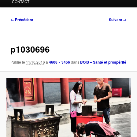
CONTACT
Navigation
← Précédent
Suivant →
des
images
p1030696
Publié le
11/10/2016
à
4608 × 3456
dans
BOIS – Santé et prospérité