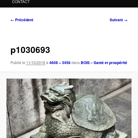
CONTACT
Navigation
← Précédent
Suivant →
des
images
p1030693
Publié le
11/10/2016
à
4608 × 3456
dans
BOIS – Santé et prospérité