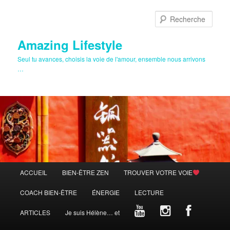
Aller
au
Rech
contenu
principal
Amazing Lifestyle
Seul tu avances, choisis la voie de l'amour, ensemble nous arrivons
…
Menu
ACCUEIL
BIEN-ÊTRE ZEN
TROUVER VOTRE VOIE
principal
COACH BIEN-ÊTRE
ÉNERGIE
LECTURE
ARTICLES
Je suis Hélène… et