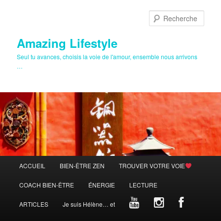
Aller
au
Rech
contenu
principal
Amazing Lifestyle
Seul tu avances, choisis la voie de l'amour, ensemble nous arrivons
…
Menu
ACCUEIL
BIEN-ÊTRE ZEN
TROUVER VOTRE VOIE
principal
COACH BIEN-ÊTRE
ÉNERGIE
LECTURE
ARTICLES
Je suis Hélène… et