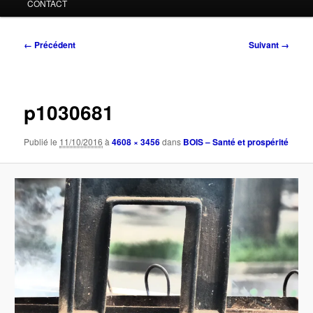
CONTACT
Navigation
← Précédent
Suivant →
des
images
p1030681
Publié le
11/10/2016
à
4608 × 3456
dans
BOIS – Santé et prospérité