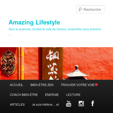
Aller
au
Rech
contenu
principal
Amazing Lifestyle
Seul tu avances, choisis la voie de l'amour, ensemble nous arrivons
…
Menu
ACCUEIL
BIEN-ÊTRE ZEN
TROUVER VOTRE VOIE
principal
COACH BIEN-ÊTRE
ÉNERGIE
LECTURE
ARTICLES
Je suis Hélène… et