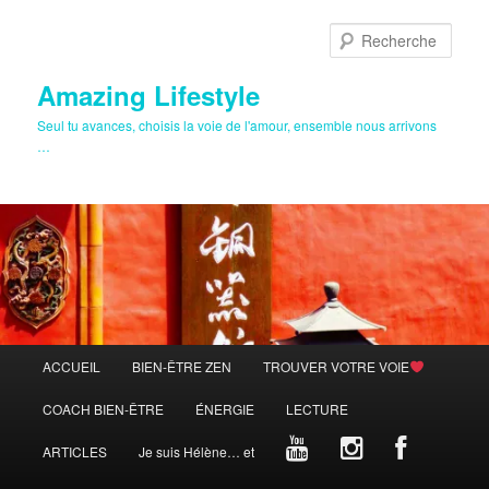
Aller
au
Rech
contenu
principal
Amazing Lifestyle
Seul tu avances, choisis la voie de l'amour, ensemble nous arrivons
…
Menu
ACCUEIL
BIEN-ÊTRE ZEN
TROUVER VOTRE VOIE
principal
COACH BIEN-ÊTRE
ÉNERGIE
LECTURE
ARTICLES
Je suis Hélène… et