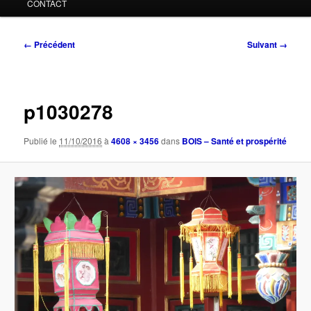
CONTACT
Navigation
← Précédent
Suivant →
des
images
p1030278
Publié le
11/10/2016
à
4608 × 3456
dans
BOIS – Santé et prospérité