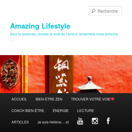
Aller
au
Rech
contenu
principal
Amazing Lifestyle
Seul tu avances, choisis la voie de l'amour, ensemble nous arrivons
…
Menu
ACCUEIL
BIEN-ÊTRE ZEN
TROUVER VOTRE VOIE
principal
COACH BIEN-ÊTRE
ÉNERGIE
LECTURE
ARTICLES
Je suis Hélène… et