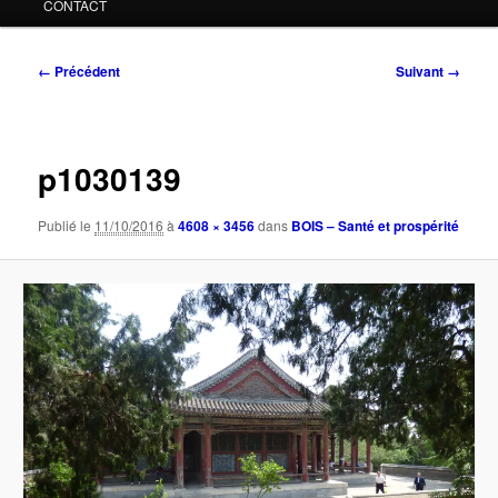
CONTACT
Navigation
← Précédent
Suivant →
des
images
p1030139
Publié le
11/10/2016
à
4608 × 3456
dans
BOIS – Santé et prospérité