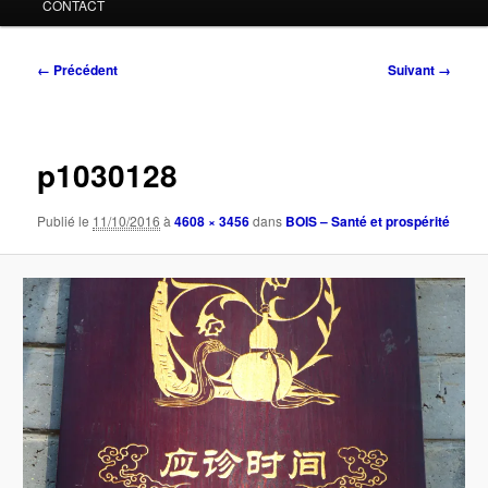
CONTACT
Navigation
← Précédent
Suivant →
des
images
p1030128
Publié le
11/10/2016
à
4608 × 3456
dans
BOIS – Santé et prospérité