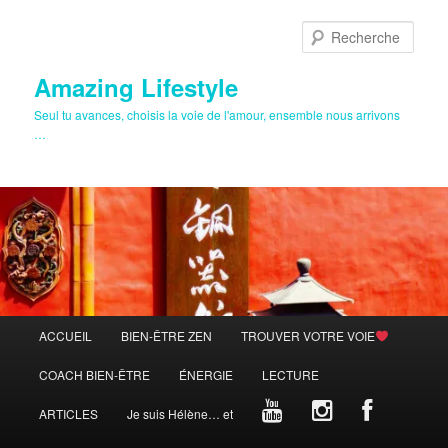
Aller
au
Rech
contenu
principal
Amazing Lifestyle
Seul tu avances, choisis la voie de l'amour, ensemble nous arrivons
…
Menu
ACCUEIL
BIEN-ÊTRE ZEN
TROUVER VOTRE VOIE
principal
COACH BIEN-ÊTRE
ÉNERGIE
LECTURE
ARTICLES
Je suis Hélène… et