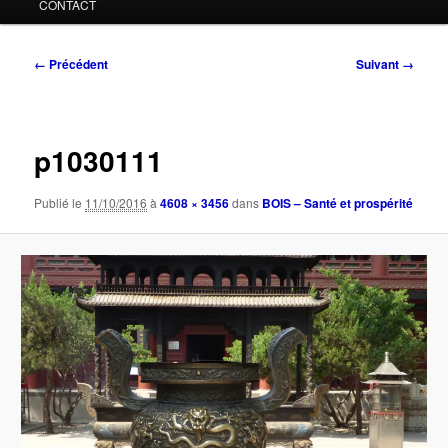
CONTACT
Navigation
← Précédent
Suivant →
des
images
p1030111
Publié le
11/10/2016
à
4608 × 3456
dans
BOIS – Santé et prospérité