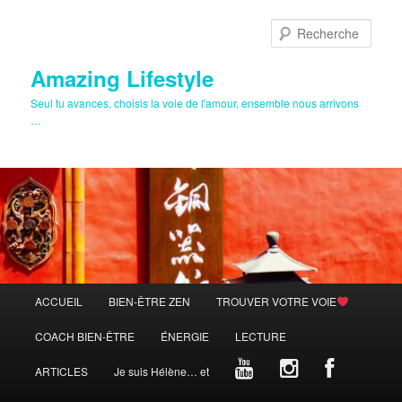
Aller
au
Rech
contenu
principal
Amazing Lifestyle
Seul tu avances, choisis la voie de l'amour, ensemble nous arrivons
…
Menu
ACCUEIL
BIEN-ÊTRE ZEN
TROUVER VOTRE VOIE
principal
COACH BIEN-ÊTRE
ÉNERGIE
LECTURE
ARTICLES
Je suis Hélène… et