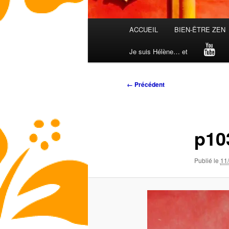
Menu
ACCUEIL
BIEN-ÊTRE ZEN
principal
Je suis Hélène… et
Navigation
← Précédent
des
images
p10
Publié le
11