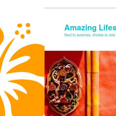
Aller
au
contenu
Amazing Lifes
principal
Seul tu avances, choisis la voi