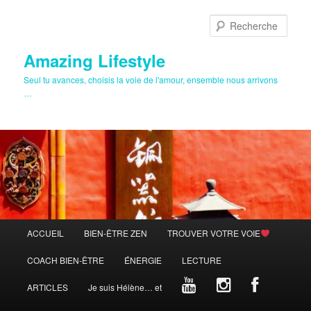
Aller
au
Rech
contenu
principal
Amazing Lifestyle
Seul tu avances, choisis la voie de l'amour, ensemble nous arrivons
…
Menu
ACCUEIL
BIEN-ÊTRE ZEN
TROUVER VOTRE VOIE
principal
COACH BIEN-ÊTRE
ÉNERGIE
LECTURE
ARTICLES
Je suis Hélène… et