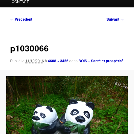
CONTACT
Navigation
← Précédent
Suivant →
des
images
p1030066
Publié le
11/10/2016
à
4608 × 3456
dans
BOIS – Santé et prospérité