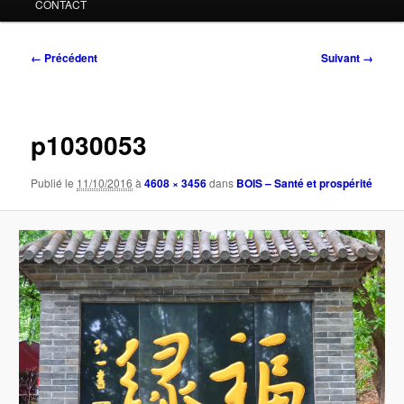
CONTACT
Navigation
← Précédent
Suivant →
des
images
p1030053
Publié le
11/10/2016
à
4608 × 3456
dans
BOIS – Santé et prospérité