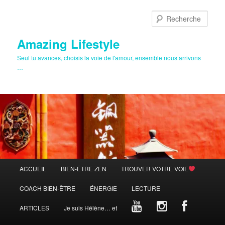
Aller
au
Rech
contenu
principal
Amazing Lifestyle
Seul tu avances, choisis la voie de l'amour, ensemble nous arrivons
…
Menu
ACCUEIL
BIEN-ÊTRE ZEN
TROUVER VOTRE VOIE
principal
COACH BIEN-ÊTRE
ÉNERGIE
LECTURE
ARTICLES
Je suis Hélène… et