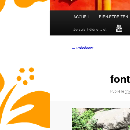
Menu
ACCUEIL
BIEN-ÊTRE ZEN
principal
Je suis Hélène… et
Navigation
← Précédent
des
images
fon
Publié le
11