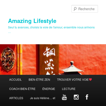
Aller
au
Rech
contenu
principal
Amazing Lifestyle
Seul tu avances, choisis la voie de l'amour, ensemble nous arrivons
…
Menu
ACCUEIL
BIEN-ÊTRE ZEN
TROUVER VOTRE VOIE
principal
COACH BIEN-ÊTRE
ÉNERGIE
LECTURE
ARTICLES
Je suis Hélène… et