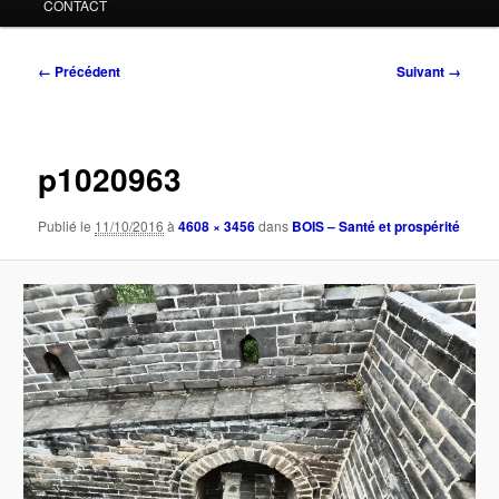
CONTACT
Navigation
← Précédent
Suivant →
des
images
p1020963
Publié le
11/10/2016
à
4608 × 3456
dans
BOIS – Santé et prospérité