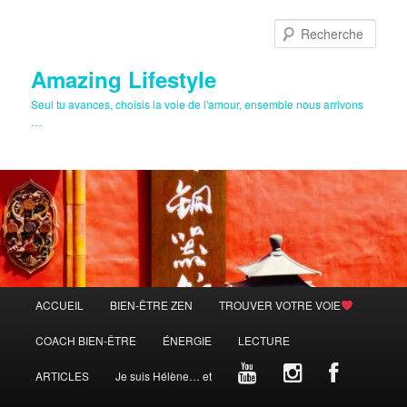
Aller
au
Rech
contenu
principal
Amazing Lifestyle
Seul tu avances, choisis la voie de l'amour, ensemble nous arrivons
…
Menu
ACCUEIL
BIEN-ÊTRE ZEN
TROUVER VOTRE VOIE
principal
COACH BIEN-ÊTRE
ÉNERGIE
LECTURE
ARTICLES
Je suis Hélène… et