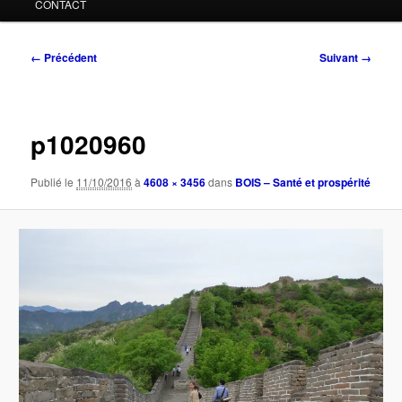
CONTACT
Navigation
← Précédent
Suivant →
des
images
p1020960
Publié le
11/10/2016
à
4608 × 3456
dans
BOIS – Santé et prospérité