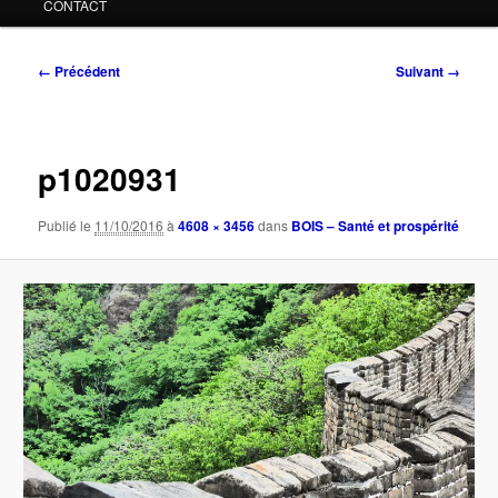
CONTACT
Navigation
← Précédent
Suivant →
des
images
p1020931
Publié le
11/10/2016
à
4608 × 3456
dans
BOIS – Santé et prospérité