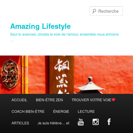
Aller
au
Rech
contenu
principal
Amazing Lifestyle
Seul tu avances, choisis la voie de l'amour, ensemble nous arrivons
…
Menu
ACCUEIL
BIEN-ÊTRE ZEN
TROUVER VOTRE VOIE
principal
COACH BIEN-ÊTRE
ÉNERGIE
LECTURE
ARTICLES
Je suis Hélène… et