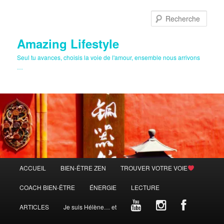
Aller
au
Rech
contenu
principal
Amazing Lifestyle
Seul tu avances, choisis la voie de l'amour, ensemble nous arrivons
…
Menu
ACCUEIL
BIEN-ÊTRE ZEN
TROUVER VOTRE VOIE
principal
COACH BIEN-ÊTRE
ÉNERGIE
LECTURE
ARTICLES
Je suis Hélène… et