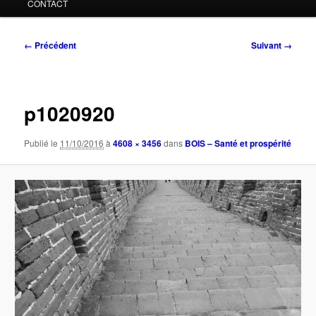
CONTACT
Navigation
← Précédent
Suivant →
des
images
p1020920
Publié le
11/10/2016
à
4608 × 3456
dans
BOIS – Santé et prospérité