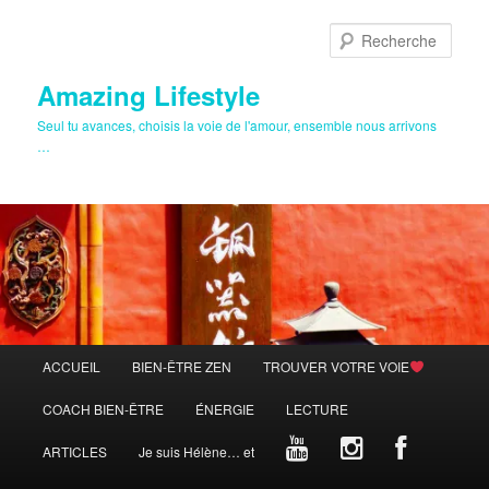
Aller
au
Rech
contenu
principal
Amazing Lifestyle
Seul tu avances, choisis la voie de l'amour, ensemble nous arrivons
…
Menu
ACCUEIL
BIEN-ÊTRE ZEN
TROUVER VOTRE VOIE
principal
COACH BIEN-ÊTRE
ÉNERGIE
LECTURE
ARTICLES
Je suis Hélène… et