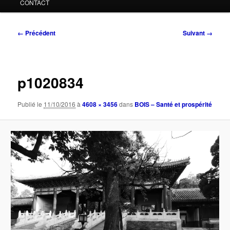
CONTACT
Navigation
← Précédent
Suivant →
des
images
p1020834
Publié le
11/10/2016
à
4608 × 3456
dans
BOIS – Santé et prospérité