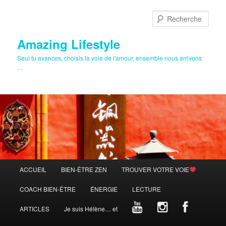
Aller
au
Rech
contenu
principal
Amazing Lifestyle
Seul tu avances, choisis la voie de l'amour, ensemble nous arrivons
…
Menu
ACCUEIL
BIEN-ÊTRE ZEN
TROUVER VOTRE VOIE
principal
COACH BIEN-ÊTRE
ÉNERGIE
LECTURE
ARTICLES
Je suis Hélène… et