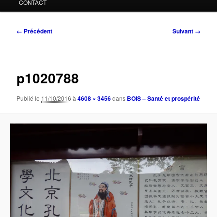
CONTACT
Navigation
← Précédent
Suivant →
des
images
p1020788
Publié le
11/10/2016
à
4608 × 3456
dans
BOIS – Santé et prospérité