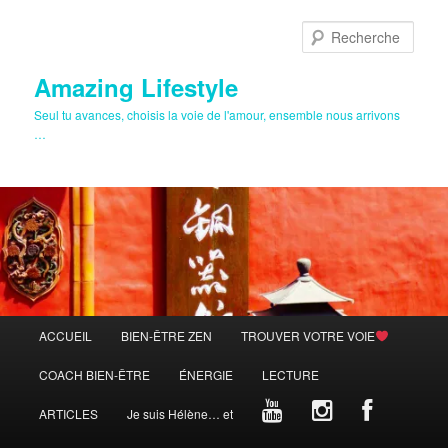
Aller
au
Rech
contenu
principal
Amazing Lifestyle
Seul tu avances, choisis la voie de l'amour, ensemble nous arrivons
…
Menu
ACCUEIL
BIEN-ÊTRE ZEN
TROUVER VOTRE VOIE
principal
COACH BIEN-ÊTRE
ÉNERGIE
LECTURE
ARTICLES
Je suis Hélène… et