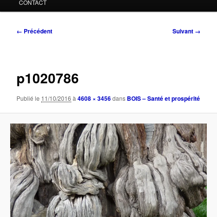
CONTACT
Navigation
← Précédent
Suivant →
des
images
p1020786
Publié le
11/10/2016
à
4608 × 3456
dans
BOIS – Santé et prospérité