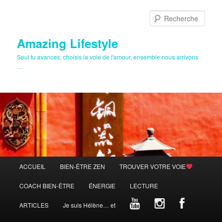
Aller
au
Rech
contenu
principal
Amazing Lifestyle
Seul tu avances, choisis la voie de l'amour, ensemble nous arrivons
…
Menu
ACCUEIL
BIEN-ÊTRE ZEN
TROUVER VOTRE VOIE
principal
COACH BIEN-ÊTRE
ÉNERGIE
LECTURE
ARTICLES
Je suis Hélène… et