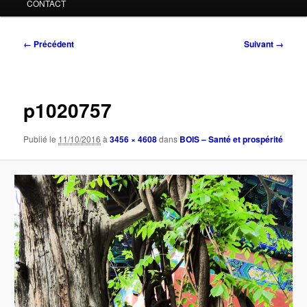
CONTACT
Navigation
← Précédent
Suivant →
des
images
p1020757
Publié le
11/10/2016
à
3456 × 4608
dans
BOIS – Santé et prospérité