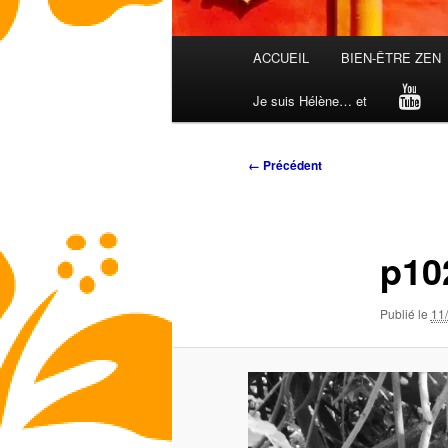
Menu
ACCUEIL
BIEN-ÊTRE ZEN
principal
Je suis Hélène… et
Navigation
← Précédent
des
images
p10
Publié le
11