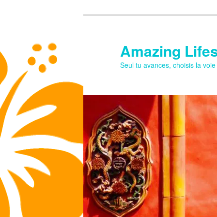
Aller
au
contenu
Amazing Lifes
principal
Seul tu avances, choisis la voi