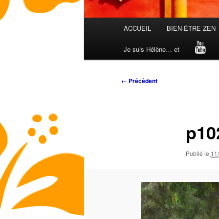
Menu
ACCUEIL
BIEN-ÊTRE ZEN
principal
Je suis Hélène… et
Navigation
← Précédent
des
images
p10
Publié le
11