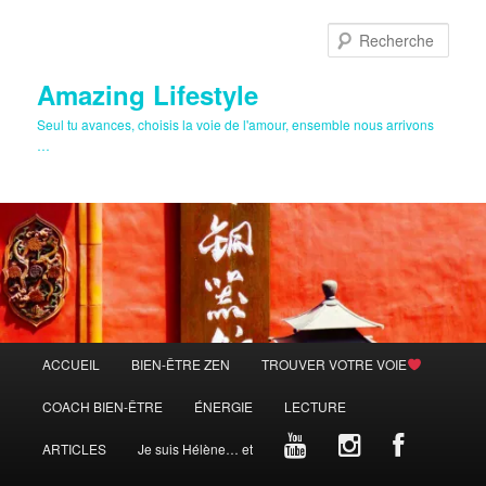
Aller
au
Rech
contenu
principal
Amazing Lifestyle
Seul tu avances, choisis la voie de l'amour, ensemble nous arrivons
…
Menu
ACCUEIL
BIEN-ÊTRE ZEN
TROUVER VOTRE VOIE
principal
COACH BIEN-ÊTRE
ÉNERGIE
LECTURE
ARTICLES
Je suis Hélène… et