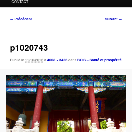
CONTACT
Navigation
← Précédent
Suivant →
des
images
p1020743
Publié le
11/10/2016
à
4608 × 3456
dans
BOIS – Santé et prospérité