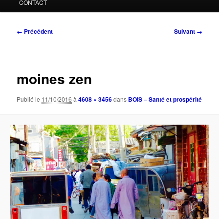
CONTACT
Navigation
← Précédent
Suivant →
des
images
moines zen
Publié le
11/10/2016
à
4608 × 3456
dans
BOIS – Santé et prospérité