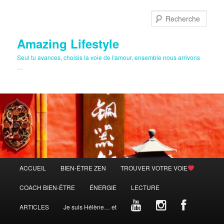
Aller
au
Rech
contenu
principal
Amazing Lifestyle
Seul tu avances, choisis la voie de l'amour, ensemble nous arrivons
…
Menu
ACCUEIL
BIEN-ÊTRE ZEN
TROUVER VOTRE VOIE
principal
COACH BIEN-ÊTRE
ÉNERGIE
LECTURE
ARTICLES
Je suis Hélène… et