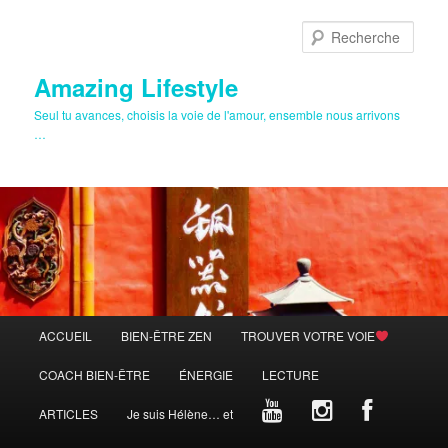
Aller
au
Rech
contenu
principal
Amazing Lifestyle
Seul tu avances, choisis la voie de l'amour, ensemble nous arrivons
…
Menu
ACCUEIL
BIEN-ÊTRE ZEN
TROUVER VOTRE VOIE
principal
COACH BIEN-ÊTRE
ÉNERGIE
LECTURE
ARTICLES
Je suis Hélène… et