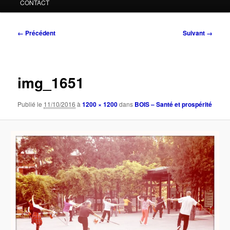
CONTACT
Navigation
← Précédent
Suivant →
des
images
img_1651
Publié le
11/10/2016
à
1200 × 1200
dans
BOIS – Santé et prospérité