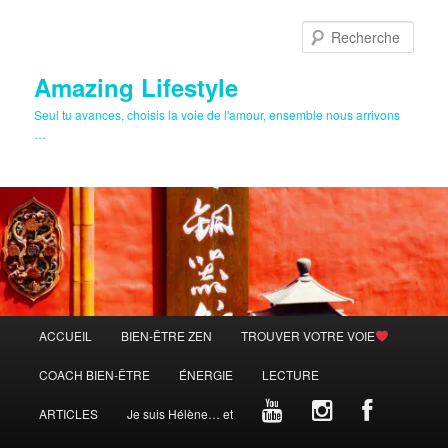
Aller
au
Rech
contenu
principal
Amazing Lifestyle
Seul tu avances, choisis la voie de l'amour, ensemble nous arrivons
…
Menu
ACCUEIL
BIEN-ÊTRE ZEN
TROUVER VOTRE VOIE
principal
COACH BIEN-ÊTRE
ÉNERGIE
LECTURE
ARTICLES
Je suis Hélène… et