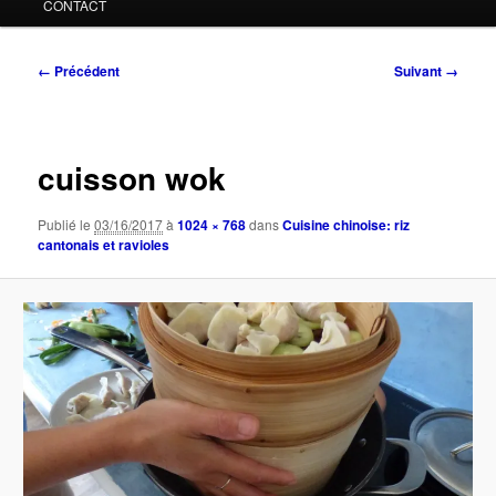
CONTACT
Navigation
← Précédent
Suivant →
des
images
cuisson wok
Publié le
03/16/2017
à
1024 × 768
dans
Cuisine chinoise: riz
cantonais et ravioles