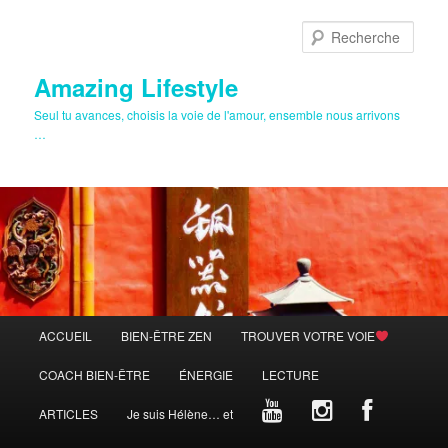
Aller
au
Rech
contenu
principal
Amazing Lifestyle
Seul tu avances, choisis la voie de l'amour, ensemble nous arrivons
…
Menu
ACCUEIL
BIEN-ÊTRE ZEN
TROUVER VOTRE VOIE
principal
COACH BIEN-ÊTRE
ÉNERGIE
LECTURE
ARTICLES
Je suis Hélène… et