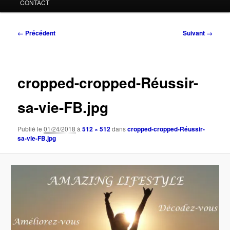
CONTACT
Navigation
← Précédent
Suivant →
des
images
cropped-cropped-Réussir-
sa-vie-FB.jpg
Publié le
01/24/2018
à
512 × 512
dans
cropped-cropped-Réussir-
sa-vie-FB.jpg