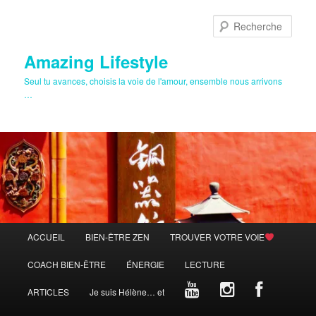
Aller
au
Rech
contenu
principal
Amazing Lifestyle
Seul tu avances, choisis la voie de l'amour, ensemble nous arrivons
…
Menu
ACCUEIL
BIEN-ÊTRE ZEN
TROUVER VOTRE VOIE
principal
COACH BIEN-ÊTRE
ÉNERGIE
LECTURE
ARTICLES
Je suis Hélène… et