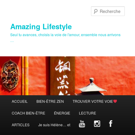
Aller
au
Rech
contenu
principal
Amazing Lifestyle
Seul tu avances, choisis la voie de l'amour, ensemble nous arrivons
…
Menu
ACCUEIL
BIEN-ÊTRE ZEN
TROUVER VOTRE VOIE
principal
COACH BIEN-ÊTRE
ÉNERGIE
LECTURE
ARTICLES
Je suis Hélène… et