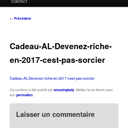
CONTACT
Navigation
←
Précédent
des
articles
Cadeau-AL-Devenez-riche-
en-2017-cest-pas-sorcier
Cadeau-AL-Devenez-riche-en-2017-cest-pas-sorcier
Ce contenu a été publié par
amazinglady
. Mettez-le en favori avec
son
permalien
.
Laisser un commentaire