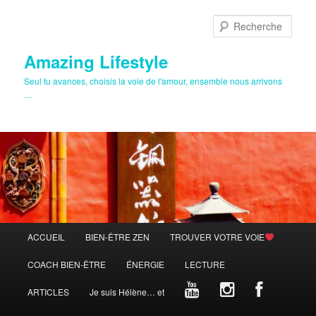
Aller
au
Rech
contenu
principal
Amazing Lifestyle
Seul tu avances, choisis la voie de l'amour, ensemble nous arrivons
…
Menu
ACCUEIL
BIEN-ÊTRE ZEN
TROUVER VOTRE VOIE
principal
COACH BIEN-ÊTRE
ÉNERGIE
LECTURE
ARTICLES
Je suis Hélène… et